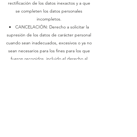
rectificación de los datos inexactos y a que
se completen los datos personales
incompletos.
CANCELACIÓN: Derecho a solicitar la
supresión de los datos de carácter personal
cuando sean inadecuados, excesivos o ya no
sean necesarios para los fines para los que
fueron recogidos, incluido el derecho al
olvido.
OPOSICIÓN: Derecho para evitar que
tratemos los datos con determinadas
finalidades o solicitar que dejemos de
hacerlo, aunque sólo será posible en las
circunstancias establecidas legalmente.
LIMITACIÓN EN EL TRATAMIENTO:
Derecho a solicitar, en las circunstancias
establecidas legalmente, que no se traten